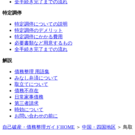
全手続き完了までの流れ
特定調停
特定調停についての説明
特定調停のデメリット
特定調停にかかる費用
必要書類など用意するもの
全手続き完了までの流れ
解説
債務整理 用語集
みなし弁済について
取立てについて
債務不存在
日常家事債務
第三者請求
時効について
お問い合わせの前に
自己破産・債務整理ガイドHOME
＞
中国・四国地区
＞ 鳥取