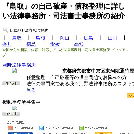
『鳥取』の自己破産・債務整理に詳し
い法律事務所・司法書士事務所の紹介
┃
鳥取
┃
島根
┃
岡山
┃
広島
┃
山口
┃
香川
┃
徳島
┃
愛媛
┃
高知
┃
全国からの相談・依頼に対応している法律事務所・司法書士事務所 ピックアッ
プ
河野法律事務所
京都府京都市中京区東洞院通竹屋
任意整理・自己破産等の借金問題でお悩みの方
法律の専門家である我々河野法律事務所のスタ
見る
掲載事務所募集中