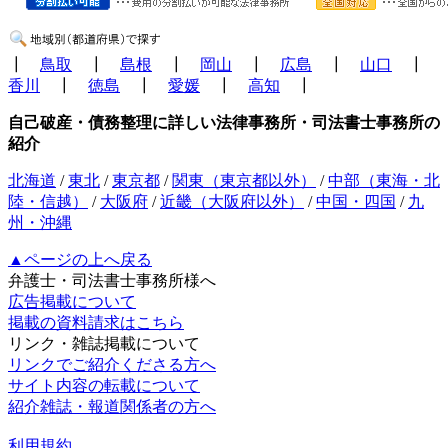
┃
鳥取
┃
島根
┃
岡山
┃
広島
┃
山口
┃
香川
┃
徳島
┃
愛媛
┃
高知
┃
自己破産・債務整理に詳しい法律事務所・司法書士事務所の
紹介
北海道
/
東北
/
東京都
/
関東（東京都以外）
/
中部（東海・北
陸・信越）
/
大阪府
/
近畿（大阪府以外）
/
中国・四国
/
九
州・沖縄
▲ページの上へ戻る
弁護士・司法書士事務所様へ
広告掲載について
掲載の資料請求はこちら
リンク・雑誌掲載について
リンクでご紹介くださる方へ
サイト内容の転載について
紹介雑誌・報道関係者の方へ
利用規約