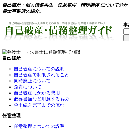
自己破産・個人債務再生・任意整理・特定調停 について分
書士事務所の紹介。
事
自己破産
自己破産についての説明
自己破産で制限されること
同時廃止について
免責について
自己破産にかかる費用
必要書類など用意するもの
全手続き完了までの流れ
任意整理
任意整理についての説明