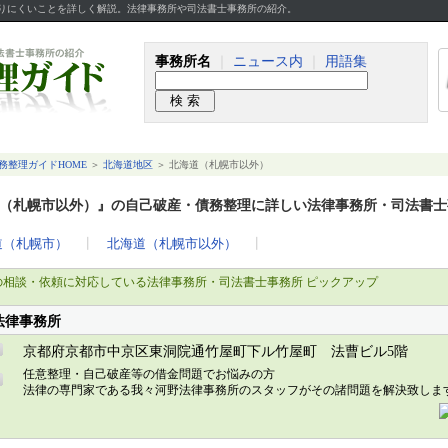
かりにくいことを詳しく解説。法律事務所や司法書士事務所の紹介。
事務所名
｜
ニュース内
｜
用語集
務整理ガイドHOME
＞
北海道地区
＞ 北海道（札幌市以外）
（札幌市以外）』の自己破産・債務整理に詳しい法律事務所・司法書士
道（札幌市）
┃
北海道（札幌市以外）
┃
の相談・依頼に対応している法律事務所・司法書士事務所 ピックアップ
法律事務所
京都府京都市中京区東洞院通竹屋町下ル竹屋町 法曹ビル5階
任意整理・自己破産等の借金問題でお悩みの方
法律の専門家である我々河野法律事務所のスタッフがその諸問題を解決致し