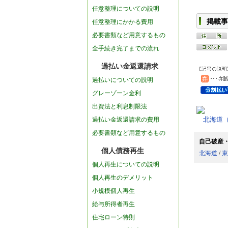
任意整理についての説明
掲載事
任意整理にかかる費用
必要書類など用意するもの
全手続き完了までの流れ
過払い金返還請求
過払いについての説明
グレーゾーン金利
出資法と利息制限法
過払い金返還請求の費用
北海道
必要書類など用意するもの
自己破産
個人債務再生
北海道
/
東
個人再生についての説明
個人再生のデメリット
小規模個人再生
給与所得者再生
住宅ローン特則