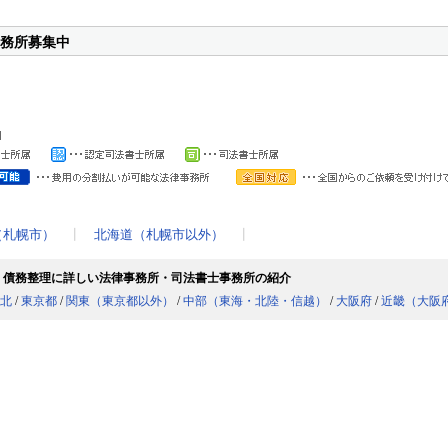
務所募集中
（札幌市）
┃
北海道（札幌市以外）
┃
・債務整理に詳しい法律事務所・司法書士事務所の紹介
北
/
東京都
/
関東（東京都以外）
/
中部（東海・北陸・信越）
/
大阪府
/
近畿（大阪