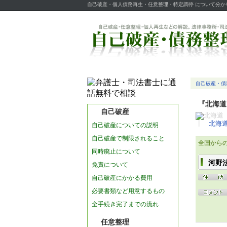
自己破産・個人債務再生・任意整理・特定調停 について分
自己破産・債
『北海道
自己破産
┃
北海
自己破産についての説明
自己破産で制限されること
全国から
同時廃止について
河野
免責について
自己破産にかかる費用
必要書類など用意するもの
全手続き完了までの流れ
任意整理