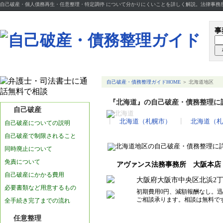
自己破産・個人債務再生・任意整理・特定調停 について分かりにくいことを詳しく解説。法律事務
事
自己破産・債務整理ガイドHOME
＞ 北海道地区
『北海道』の自己破産・債務整理に
自己破産
┃
北海道（札幌市）
┃
北海道（札
自己破産についての説明
自己破産で制限されること
北海道地区の自己破産・債務整理に
同時廃止について
免責について
アヴァンス法務事務所 大阪本店
自己破産にかかる費用
大阪府大阪市中央区北浜2丁目
必要書類など用意するもの
初期費用0円、減額報酬なし。
ご相談承ります。相談は無料
全手続き完了までの流れ
任意整理