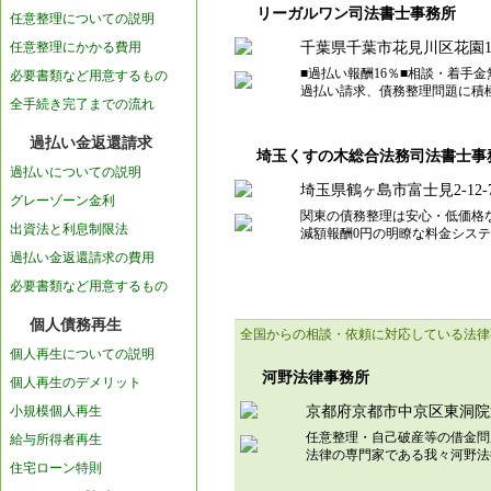
リーガルワン司法書士事務所
任意整理についての説明
任意整理にかかる費用
千葉県千葉市花見川区花園1-2
■過払い報酬16％■相談・着手
必要書類など用意するもの
過払い請求、債務整理問題に積
全手続き完了までの流れ
過払い金返還請求
埼玉くすの木総合法務司法書士事
過払いについての説明
埼玉県鶴ヶ島市富士見2-12
グレーゾーン金利
関東の債務整理は安心・低価格
出資法と利息制限法
減額報酬0円の明瞭な料金シス
過払い金返還請求の費用
必要書類など用意するもの
個人債務再生
全国からの相談・依頼に対応している法律
個人再生についての説明
河野法律事務所
個人再生のデメリット
小規模個人再生
京都府京都市中京区東洞院
任意整理・自己破産等の借金問
給与所得者再生
法律の専門家である我々河野
住宅ローン特則