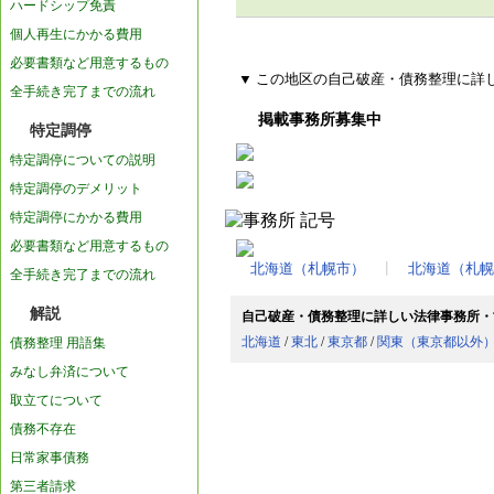
ハードシップ免責
個人再生にかかる費用
必要書類など用意するもの
▼ この地区の自己破産・債務整理に詳
全手続き完了までの流れ
掲載事務所募集中
特定調停
特定調停についての説明
特定調停のデメリット
特定調停にかかる費用
必要書類など用意するもの
北海道（札幌市）
┃
北海道（札幌
全手続き完了までの流れ
解説
自己破産・債務整理に詳しい法律事務所・
北海道
/
東北
/
東京都
/
関東（東京都以外
債務整理 用語集
みなし弁済について
取立てについて
債務不存在
日常家事債務
第三者請求