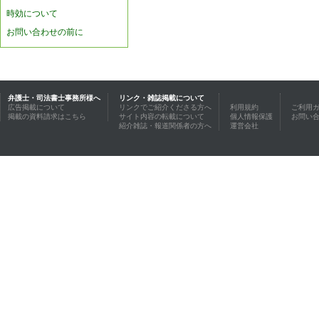
時効について
お問い合わせの前に
弁護士・司法書士事務所様へ
リンク・雑誌掲載について
広告掲載について
リンクでご紹介くださる方へ
利用規約
ご利用
掲載の資料請求はこちら
サイト内容の転載について
個人情報保護
お問い
紹介雑誌・報道関係者の方へ
運営会社