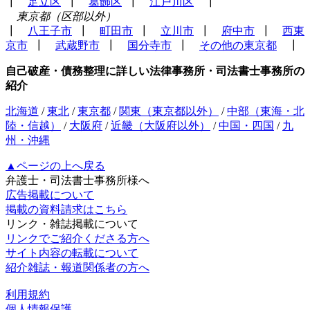
┃
足立区
┃
葛飾区
┃
江戸川区
┃
東京都（区部以外）
┃
八王子市
┃
町田市
┃
立川市
┃
府中市
┃
西東
京市
┃
武蔵野市
┃
国分寺市
┃
その他の東京都
┃
自己破産・債務整理に詳しい法律事務所・司法書士事務所の
紹介
北海道
/
東北
/
東京都
/
関東（東京都以外）
/
中部（東海・北
陸・信越）
/
大阪府
/
近畿（大阪府以外）
/
中国・四国
/
九
州・沖縄
▲ページの上へ戻る
弁護士・司法書士事務所様へ
広告掲載について
掲載の資料請求はこちら
リンク・雑誌掲載について
リンクでご紹介くださる方へ
サイト内容の転載について
紹介雑誌・報道関係者の方へ
利用規約
個人情報保護