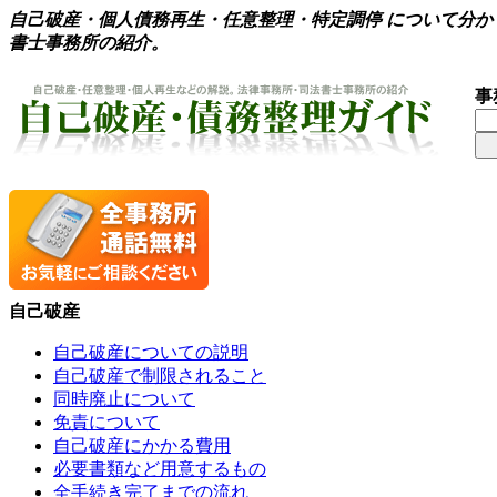
自己破産・個人債務再生・任意整理・特定調停 について分
書士事務所の紹介。
事
自己破産
自己破産についての説明
自己破産で制限されること
同時廃止について
免責について
自己破産にかかる費用
必要書類など用意するもの
全手続き完了までの流れ