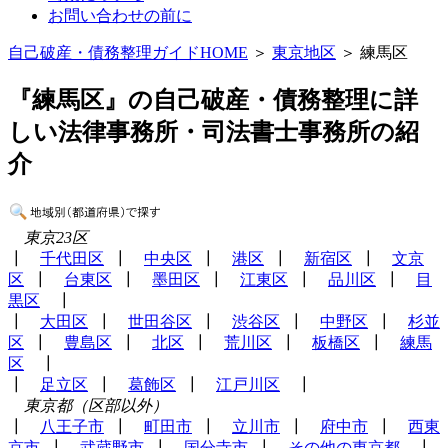
お問い合わせの前に
自己破産・債務整理ガイドHOME
＞
東京地区
＞ 練馬区
『練馬区』の自己破産・債務整理に詳
しい法律事務所・司法書士事務所の紹
介
東京23区
┃
千代田区
┃
中央区
┃
港区
┃
新宿区
┃
文京
区
┃
台東区
┃
墨田区
┃
江東区
┃
品川区
┃
目
黒区
┃
┃
大田区
┃
世田谷区
┃
渋谷区
┃
中野区
┃
杉並
区
┃
豊島区
┃
北区
┃
荒川区
┃
板橋区
┃
練馬
区
┃
┃
足立区
┃
葛飾区
┃
江戸川区
┃
東京都（区部以外）
┃
八王子市
┃
町田市
┃
立川市
┃
府中市
┃
西東
京市
┃
武蔵野市
┃
国分寺市
┃
その他の東京都
┃