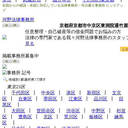
全国からの相談・依頼に対応している法律事務所・司法書士事務所 ピックアッ
プ
河野法律事務所
京都府京都市中京区東洞院通竹屋
任意整理・自己破産等の借金問題でお悩みの方
法律の専門家である我々河野法律事務所のスタ
見る
掲載事務所募集中
東京23区
┃
千代田区
┃
中央区
┃
港区
┃
新宿区
┃
文京
区
┃
台東区
┃
墨田区
┃
江東区
┃
品川区
┃
目
黒区
┃
┃
大田区
┃
世田谷区
┃
渋谷区
┃
中野区
┃
杉並
区
┃
豊島区
┃
北区
┃
荒川区
┃
板橋区
┃
練馬
区
┃