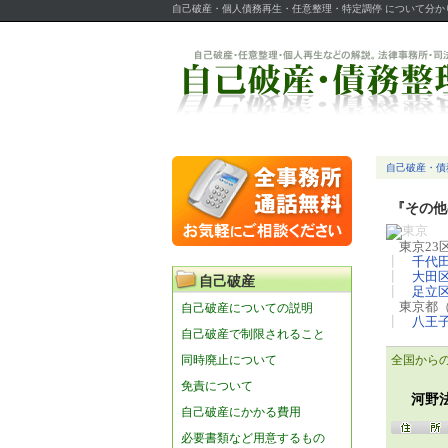
自己破産・個人債務再生・任意整理・特定調停 について分
自己破産・債
『その他
東京23
┃
千代
┃
大田
自己破産
┃
足立
東京都
自己破産についての説明
┃
八王
自己破産で制限されること
同時廃止について
全国から
免責について
河野
自己破産にかかる費用
必要書類など用意するもの