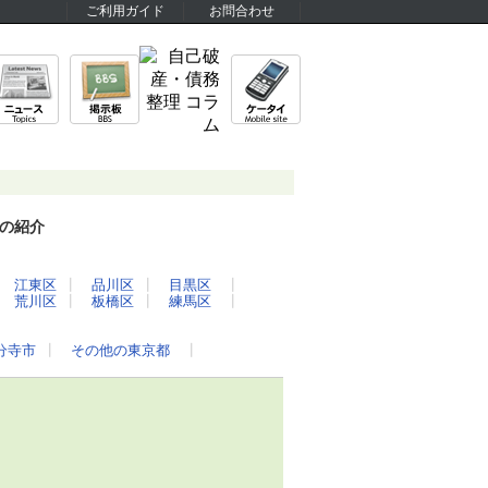
ご利用ガイド
お問合わせ
の紹介
┃
江東区
┃
品川区
┃
目黒区
┃
┃
荒川区
┃
板橋区
┃
練馬区
┃
分寺市
┃
その他の東京都
┃