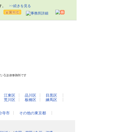
ます。
>>続きを見る
┃
江東区
┃
品川区
┃
目黒区
┃
┃
荒川区
┃
板橋区
┃
練馬区
┃
分寺市
┃
その他の東京都
┃