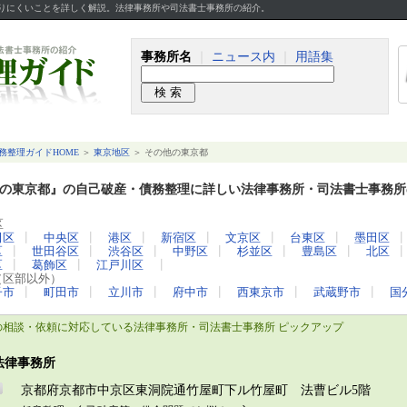
かりにくいことを詳しく解説。法律事務所や司法書士事務所の紹介。
事務所名
｜
ニュース内
｜
用語集
務整理ガイドHOME
＞
東京地区
＞ その他の東京都
の東京都』の自己破産・債務整理に詳しい法律事務所・司法書士事務所
区
田区
┃
中央区
┃
港区
┃
新宿区
┃
文京区
┃
台東区
┃
墨田区
区
┃
世田谷区
┃
渋谷区
┃
中野区
┃
杉並区
┃
豊島区
┃
北区
区
┃
葛飾区
┃
江戸川区
┃
（区部以外）
子市
┃
町田市
┃
立川市
┃
府中市
┃
西東京市
┃
武蔵野市
┃
国
の相談・依頼に対応している法律事務所・司法書士事務所 ピックアップ
法律事務所
京都府京都市中京区東洞院通竹屋町下ル竹屋町 法曹ビル5階