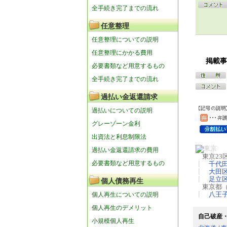
全手続き完了までの流れ
任意整理
任意整理についての説明
任意整理にかかる費用
掲載事
必要書類など用意するもの
全手続き完了までの流れ
過払い金返還請求
過払いについての説明
グレーゾーン金利
出資法と利息制限法
過払い金返還請求の費用
東京23
必要書類など用意するもの
┃
千代
┃
大田
┃
足立
個人債務再生
東京都
個人再生についての説明
┃
八王
個人再生のデメリット
自己破産
小規模個人再生