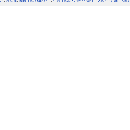
北
/
東京都
/
関東（東京都以外）
/
中部（東海・北陸・信越）
/
大阪府
/
近畿（大阪