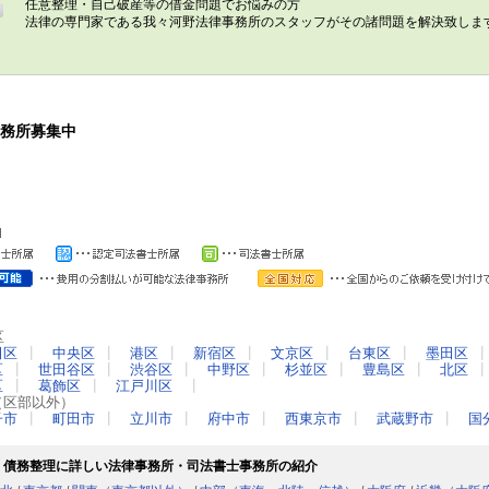
任意整理・自己破産等の借金問題でお悩みの方
法律の専門家である我々河野法律事務所のスタッフがその諸問題を解決致し
務所募集中
区
田区
┃
中央区
┃
港区
┃
新宿区
┃
文京区
┃
台東区
┃
墨田区
区
┃
世田谷区
┃
渋谷区
┃
中野区
┃
杉並区
┃
豊島区
┃
北区
区
┃
葛飾区
┃
江戸川区
┃
（区部以外）
子市
┃
町田市
┃
立川市
┃
府中市
┃
西東京市
┃
武蔵野市
┃
国
・債務整理に詳しい法律事務所・司法書士事務所の紹介