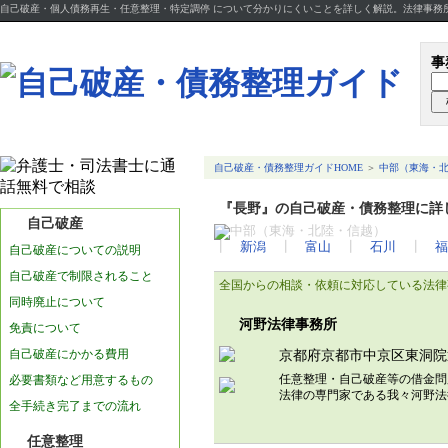
自己破産・個人債務再生・任意整理・特定調停 について分かりにくいことを詳しく解説。法律事務
事
自己破産・債務整理ガイドHOME
＞
中部（東海・
『長野』の自己破産・債務整理に詳
自己破産
┃
新潟
┃
富山
┃
石川
┃
福
自己破産についての説明
自己破産で制限されること
全国からの相談・依頼に対応している法律
同時廃止について
河野法律事務所
免責について
自己破産にかかる費用
京都府京都市中京区東洞院
任意整理・自己破産等の借金問
必要書類など用意するもの
法律の専門家である我々河野
全手続き完了までの流れ
任意整理