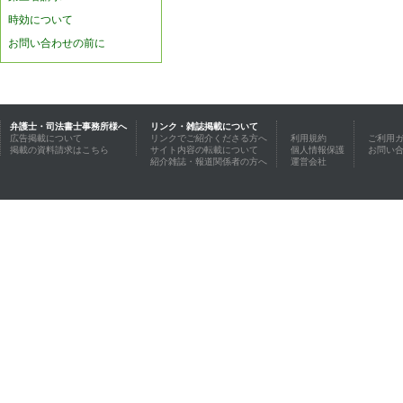
時効について
お問い合わせの前に
弁護士・司法書士事務所様へ
リンク・雑誌掲載について
広告掲載について
リンクでご紹介くださる方へ
利用規約
ご利用
掲載の資料請求はこちら
サイト内容の転載について
個人情報保護
お問い
紹介雑誌・報道関係者の方へ
運営会社