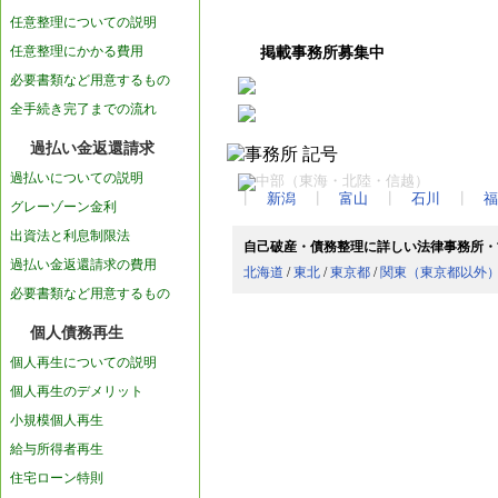
任意整理についての説明
任意整理にかかる費用
掲載事務所募集中
必要書類など用意するもの
全手続き完了までの流れ
過払い金返還請求
過払いについての説明
┃
新潟
┃
富山
┃
石川
┃
福
グレーゾーン金利
出資法と利息制限法
自己破産・債務整理に詳しい法律事務所・
過払い金返還請求の費用
北海道
/
東北
/
東京都
/
関東（東京都以外
必要書類など用意するもの
個人債務再生
個人再生についての説明
個人再生のデメリット
小規模個人再生
給与所得者再生
住宅ローン特則