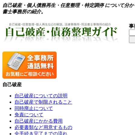
自己破産・個人債務再生・任意整理・特定調停 について分
書士事務所の紹介。
事
自己破産
自己破産についての説明
自己破産で制限されること
同時廃止について
免責について
自己破産にかかる費用
必要書類など用意するもの
全手続き完了までの流れ