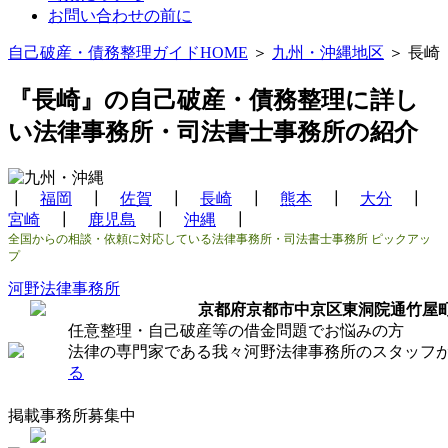
お問い合わせの前に
自己破産・債務整理ガイドHOME
＞
九州・沖縄地区
＞ 長崎
『長崎』の自己破産・債務整理に詳し
い法律事務所・司法書士事務所の紹介
┃
福岡
┃
佐賀
┃
長崎
┃
熊本
┃
大分
┃
宮崎
┃
鹿児島
┃
沖縄
┃
全国からの相談・依頼に対応している法律事務所・司法書士事務所 ピックアッ
プ
河野法律事務所
京都府京都市中京区東洞院通竹屋
任意整理・自己破産等の借金問題でお悩みの方
法律の専門家である我々河野法律事務所のスタッフ
る
掲載事務所募集中