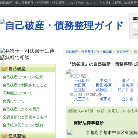
自己破産・個人債務再生・任意整理・特定調停 について分かりにくいことを詳しく解説。法律事務
事
自己破産・債務整理ガイドHOME
＞
東京地区
＞ 渋
『渋谷区』の自己破産・債務整理に
自己破産
東京23区
自己破産についての説明
┃
千代田区
┃
中央区
┃
港区
自己破産で制限されること
┃
大田区
┃
世田谷区
┃
渋谷区
┃
足立区
┃
葛飾区
┃
江戸川区
同時廃止について
東京都（区部以外）
┃
八王子市
┃
町田市
┃
立川市
免責について
自己破産にかかる費用
全国からの相談・依頼に対応している法律
必要書類など用意するもの
河野法律事務所
全手続き完了までの流れ
京都府京都市中京区東洞院
任意整理