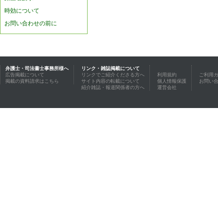
時効について
お問い合わせの前に
弁護士・司法書士事務所様へ
リンク・雑誌掲載について
広告掲載について
リンクでご紹介くださる方へ
利用規約
ご利用
掲載の資料請求はこちら
サイト内容の転載について
個人情報保護
お問い
紹介雑誌・報道関係者の方へ
運営会社