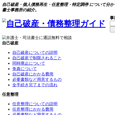
自己破産・個人債務再生・任意整理・特定調停 について分
書士事務所の紹介。
事
自己破産
自己破産についての説明
自己破産で制限されること
同時廃止について
免責について
自己破産にかかる費用
必要書類など用意するもの
全手続き完了までの流れ
任意整理
任意整理についての説明
任意整理にかかる費用
必要書類など用意するもの