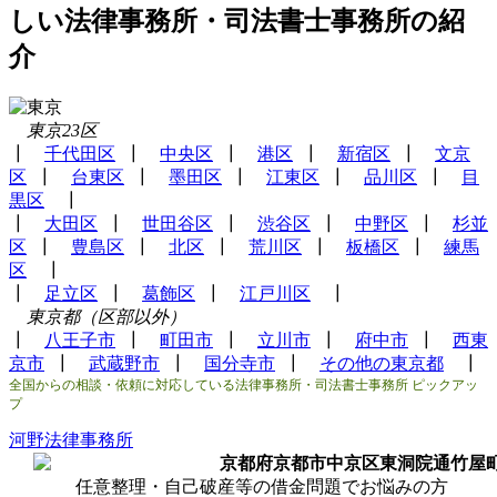
しい法律事務所・司法書士事務所の紹
介
東京23区
┃
千代田区
┃
中央区
┃
港区
┃
新宿区
┃
文京
区
┃
台東区
┃
墨田区
┃
江東区
┃
品川区
┃
目
黒区
┃
┃
大田区
┃
世田谷区
┃
渋谷区
┃
中野区
┃
杉並
区
┃
豊島区
┃
北区
┃
荒川区
┃
板橋区
┃
練馬
区
┃
┃
足立区
┃
葛飾区
┃
江戸川区
┃
東京都（区部以外）
┃
八王子市
┃
町田市
┃
立川市
┃
府中市
┃
西東
京市
┃
武蔵野市
┃
国分寺市
┃
その他の東京都
┃
全国からの相談・依頼に対応している法律事務所・司法書士事務所 ピックアッ
プ
河野法律事務所
京都府京都市中京区東洞院通竹屋
任意整理・自己破産等の借金問題でお悩みの方