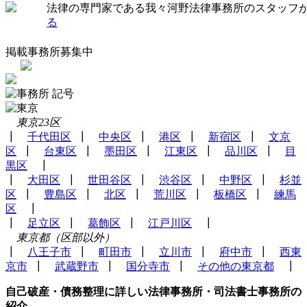
法律の専門家である我々河野法律事務所のスタッフ
る
掲載事務所募集中
東京23区
┃
千代田区
┃
中央区
┃
港区
┃
新宿区
┃
文京
区
┃
台東区
┃
墨田区
┃
江東区
┃
品川区
┃
目
黒区
┃
┃
大田区
┃
世田谷区
┃
渋谷区
┃
中野区
┃
杉並
区
┃
豊島区
┃
北区
┃
荒川区
┃
板橋区
┃
練馬
区
┃
┃
足立区
┃
葛飾区
┃
江戸川区
┃
東京都（区部以外）
┃
八王子市
┃
町田市
┃
立川市
┃
府中市
┃
西東
京市
┃
武蔵野市
┃
国分寺市
┃
その他の東京都
┃
自己破産・債務整理に詳しい法律事務所・司法書士事務所の
紹介