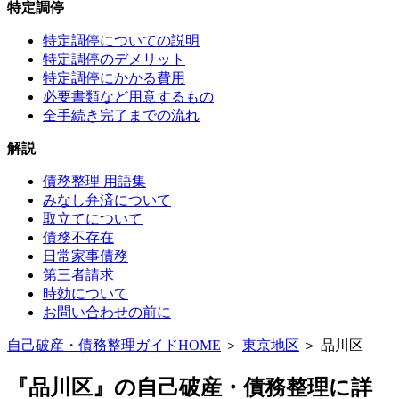
特定調停
特定調停についての説明
特定調停のデメリット
特定調停にかかる費用
必要書類など用意するもの
全手続き完了までの流れ
解説
債務整理 用語集
みなし弁済について
取立てについて
債務不存在
日常家事債務
第三者請求
時効について
お問い合わせの前に
自己破産・債務整理ガイドHOME
＞
東京地区
＞ 品川区
『品川区』の自己破産・債務整理に詳