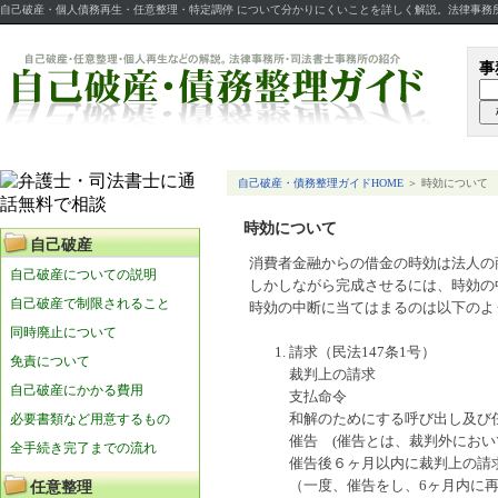
自己破産・個人債務再生・任意整理・特定調停 について分かりにくいことを詳しく解説。法律事務
事
自己破産・債務整理ガイドHOME
＞ 時効について
時効について
自己破産
消費者金融からの借金の時効は法人の
自己破産についての説明
しかしながら完成させるには、時効の
自己破産で制限されること
時効の中断に当てはまるのは以下のよ
同時廃止について
請求（民法147条1号）
免責について
裁判上の請求
自己破産にかかる費用
支払命令
必要書類など用意するもの
和解のためにする呼び出し及び
催告 (催告とは、裁判外にお
全手続き完了までの流れ
催告後６ヶ月以内に裁判上の請
（一度、催告をし、6ヶ月内に
任意整理