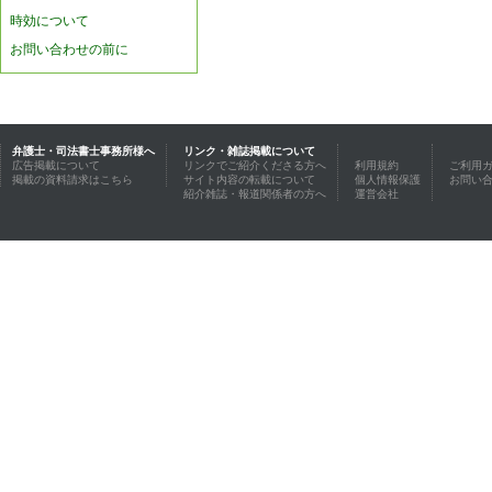
時効について
お問い合わせの前に
弁護士・司法書士事務所様へ
リンク・雑誌掲載について
広告掲載について
リンクでご紹介くださる方へ
利用規約
ご利用
掲載の資料請求はこちら
サイト内容の転載について
個人情報保護
お問い
紹介雑誌・報道関係者の方へ
運営会社