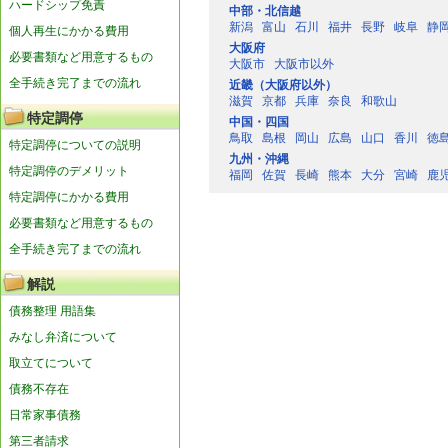
ハードシップ免責
中部・北信越
新潟
富山
石川
福井
長野
岐阜
静
個人再生にかかる費用
大阪府
必要書類など用意するもの
大阪市
大阪市以外
全手続き完了までの流れ
近畿（大阪府以外）
滋賀
京都
兵庫
奈良
和歌山
特定調停
中国・四国
鳥取
島根
岡山
広島
山口
香川
徳
特定調停についての説明
九州・沖縄
特定調停のデメリット
福岡
佐賀
長崎
熊本
大分
宮崎
鹿
特定調停にかかる費用
必要書類など用意するもの
全手続き完了までの流れ
解説
債務整理 用語集
みなし弁済について
取立てについて
債務不存在
日常家事債務
第三者請求