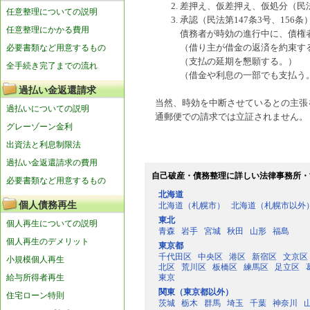
差押え、仮差押え、仮処分（民法第
任意整理についての説明
承認（民法第147条3号、156条
任意整理にかかる費用
債務者が時効の進行中に、債権
必要書類など用意するもの
（借り主が借金の返済を約束す
（支払の延期を懇願する。）
全手続き完了までの流れ
（借金や利息の一部でも支払う
過払い金返還請求
当然、時効を中断させているとの主張
過払いについての説明
通郵便での請求では立証されません。
グレーゾーン金利
出資法と利息制限法
過払い金返還請求の費用
自己破産・債務整理に詳しい法律事務所・
必要書類など用意するもの
北海道
個人債務再生
北海道（札幌市）
北海道（札幌市以外
東北
個人再生についての説明
青森
岩手
宮城
秋田
山形
福島
個人再生のデメリット
東京都
千代田区
中央区
港区
新宿区
文京区
小規模個人再生
北区
荒川区
板橋区
練馬区
足立区
給与所得者再生
東京
関東（東京都以外）
住宅ローン特則
茨城
栃木
群馬
埼玉
千葉
神奈川