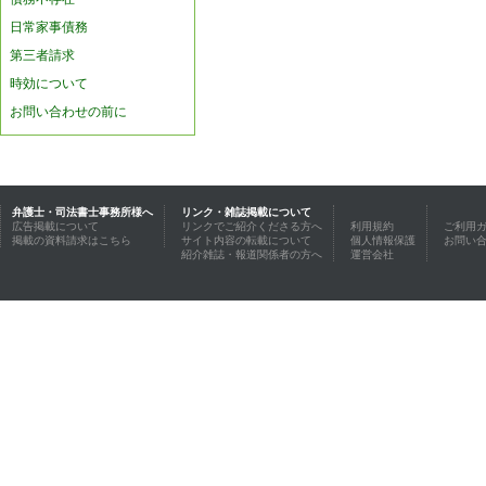
日常家事債務
第三者請求
時効について
お問い合わせの前に
弁護士・司法書士事務所様へ
リンク・雑誌掲載について
広告掲載について
リンクでご紹介くださる方へ
利用規約
ご利用
掲載の資料請求はこちら
サイト内容の転載について
個人情報保護
お問い
紹介雑誌・報道関係者の方へ
運営会社