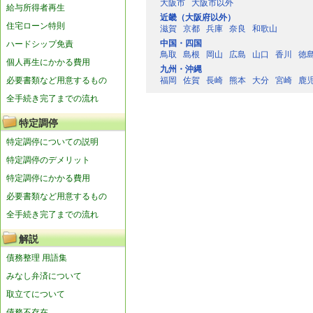
大阪市
大阪市以外
給与所得者再生
近畿（大阪府以外）
住宅ローン特則
滋賀
京都
兵庫
奈良
和歌山
中国・四国
ハードシップ免責
鳥取
島根
岡山
広島
山口
香川
徳
個人再生にかかる費用
九州・沖縄
必要書類など用意するもの
福岡
佐賀
長崎
熊本
大分
宮崎
鹿
全手続き完了までの流れ
特定調停
特定調停についての説明
特定調停のデメリット
特定調停にかかる費用
必要書類など用意するもの
全手続き完了までの流れ
解説
債務整理 用語集
みなし弁済について
取立てについて
債務不存在