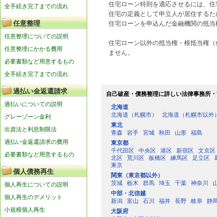
住宅ローン特則を適応させるには、住
全手続き完了までの流れ
住宅の定義として申立人が居住するた
任意整理
住宅ローンを申込んだ金融機関の抵当
任意整理についての説明
住宅ローン以外の抵当権・根抵当権（
任意整理にかかる費用
ません。
必要書類など用意するもの
全手続き完了までの流れ
過払い金返還請求
自己破産・債務整理に詳しい法律事務所・
過払いについての説明
北海道
北海道（札幌市）
北海道（札幌市以外
グレーゾーン金利
東北
出資法と利息制限法
青森
岩手
宮城
秋田
山形
福島
過払い金返還請求の費用
東京都
千代田区
中央区
港区
新宿区
文京区
必要書類など用意するもの
北区
荒川区
板橋区
練馬区
足立区
東京
個人債務再生
関東（東京都以外）
茨城
栃木
群馬
埼玉
千葉
神奈川
個人再生についての説明
中部・北信越
個人再生のデメリット
新潟
富山
石川
福井
長野
岐阜
静
小規模個人再生
大阪府