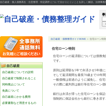
自己破産・個人債務再生・任意整理・特定調停 について分かりにくいことを詳しく解説。法律事務
事
自己破産・債務整理ガイドHOME
＞ 住宅ローン特
住宅ローン特則
住宅ローンの返済額については債務免
です。
自己破産
原則は延滞額を5年で弁済させ5年後
自己破産についての説明
そして返済期間を最長70歳まで10年
自己破産で制限されること
一般債権は前述のように減免し、住宅
同時廃止について
その際に裁判所は銀行等住宅ローン債
免責について
銀行は弁済が滞った住宅ローンを保証
自己破産にかかる費用
強制的に保証会社から銀行に巻き戻す
必要書類など用意するもの