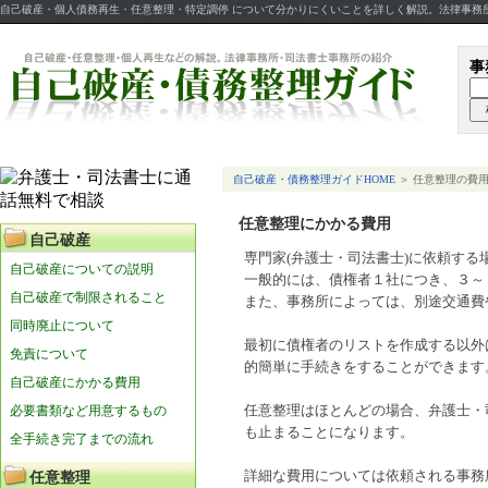
自己破産・個人債務再生・任意整理・特定調停 について分かりにくいことを詳しく解説。法律事務
事
自己破産・債務整理ガイドHOME
＞ 任意整理の費
任意整理にかかる費用
自己破産
専門家(弁護士・司法書士)に依頼す
自己破産についての説明
一般的には、債権者１社につき、３～
自己破産で制限されること
また、事務所によっては、別途交通費
同時廃止について
最初に債権者のリストを作成する以外
免責について
的簡単に手続きをすることができます
自己破産にかかる費用
必要書類など用意するもの
任意整理はほとんどの場合、弁護士・
も止まることになります。
全手続き完了までの流れ
詳細な費用については依頼される事務
任意整理