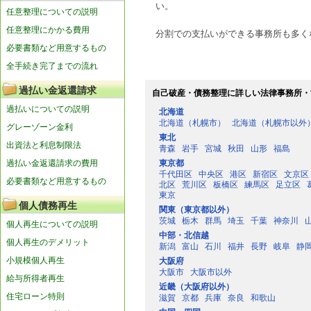
い。
任意整理についての説明
任意整理にかかる費用
分割での支払いができる事務所も多く
必要書類など用意するもの
全手続き完了までの流れ
過払い金返還請求
自己破産・債務整理に詳しい法律事務所・
過払いについての説明
北海道
北海道（札幌市）
北海道（札幌市以外
グレーゾーン金利
東北
出資法と利息制限法
青森
岩手
宮城
秋田
山形
福島
過払い金返還請求の費用
東京都
千代田区
中央区
港区
新宿区
文京区
必要書類など用意するもの
北区
荒川区
板橋区
練馬区
足立区
東京
個人債務再生
関東（東京都以外）
茨城
栃木
群馬
埼玉
千葉
神奈川
個人再生についての説明
中部・北信越
個人再生のデメリット
新潟
富山
石川
福井
長野
岐阜
静
小規模個人再生
大阪府
大阪市
大阪市以外
給与所得者再生
近畿（大阪府以外）
住宅ローン特則
滋賀
京都
兵庫
奈良
和歌山