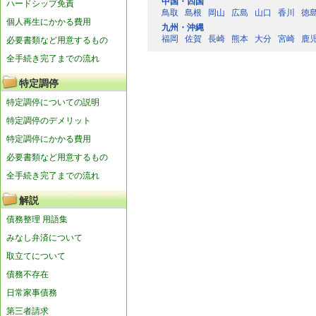
中国・四国
ハードシップ免責
鳥取
島根
岡山
広島
山口
香川
徳
個人再生にかかる費用
九州・沖縄
福岡
佐賀
長崎
熊本
大分
宮崎
鹿
必要書類など用意するもの
全手続き完了までの流れ
特定調停
特定調停についての説明
特定調停のデメリット
特定調停にかかる費用
必要書類など用意するもの
全手続き完了までの流れ
解説
債務整理 用語集
みなし弁済について
取立てについて
債務不存在
日常家事債務
第三者請求