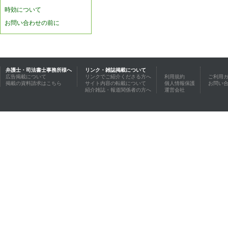
時効について
お問い合わせの前に
弁護士・司法書士事務所様へ
リンク・雑誌掲載について
広告掲載について
リンクでご紹介くださる方へ
利用規約
ご利用
掲載の資料請求はこちら
サイト内容の転載について
個人情報保護
お問い
紹介雑誌・報道関係者の方へ
運営会社