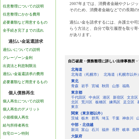
2007年までは、消費者金融やクレ
任意整理についての説明
そのため、消費者金融などでの長期の
任意整理にかかる費用
必要書類など用意するもの
過払い金を請求するには、弁護士や司
らう方法と、自分で取引履歴を取り寄
全手続き完了までの流れ
があります。
過払い金返還請求
過払いについての説明
グレーゾーン金利
自己破産・債務整理に詳しい法律事務所・
出資法と利息制限法
北海道
過払い金返還請求の費用
北海道（札幌市）
北海道（札幌市以外
東北
必要書類など用意するもの
青森
岩手
宮城
秋田
山形
福島
東京都
個人債務再生
千代田区
中央区
港区
新宿区
文京区
個人再生についての説明
北区
荒川区
板橋区
練馬区
足立区
東京
個人再生のデメリット
関東（東京都以外）
小規模個人再生
茨城
栃木
群馬
埼玉
千葉
神奈川
中部・北信越
給与所得者再生
新潟
富山
石川
福井
長野
岐阜
静
住宅ローン特則
大阪府