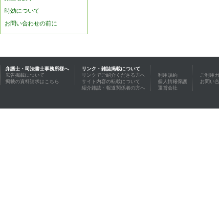
時効について
お問い合わせの前に
弁護士・司法書士事務所様へ
リンク・雑誌掲載について
広告掲載について
リンクでご紹介くださる方へ
利用規約
ご利用
掲載の資料請求はこちら
サイト内容の転載について
個人情報保護
お問い
紹介雑誌・報道関係者の方へ
運営会社