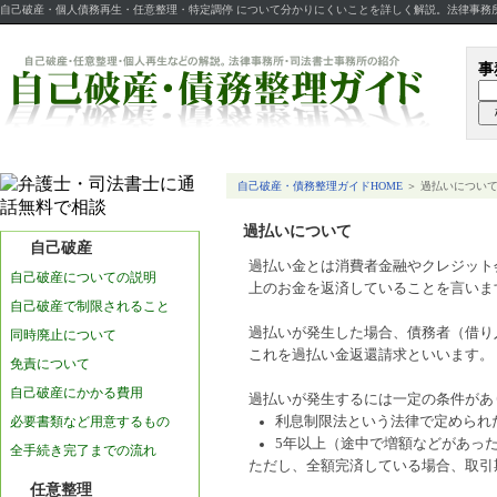
自己破産・個人債務再生・任意整理・特定調停 について分かりにくいことを詳しく解説。法律事務
事
自己破産・債務整理ガイドHOME
＞ 過払いについ
過払いについて
自己破産
過払い金とは消費者金融やクレジット
自己破産についての説明
上のお金を返済していることを言いま
自己破産で制限されること
過払いが発生した場合、債務者（借り
同時廃止について
これを過払い金返還請求といいます。
免責について
自己破産にかかる費用
過払いが発生するには一定の条件があ
必要書類など用意するもの
利息制限法という法律で定められ
5年以上（途中で増額などがあっ
全手続き完了までの流れ
ただし、全額完済している場合、取引
任意整理