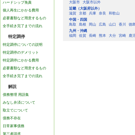
大阪市
大阪市以外
ハードシップ免責
近畿（大阪府以外）
個人再生にかかる費用
滋賀
京都
兵庫
奈良
和歌山
必要書類など用意するもの
中国・四国
鳥取
島根
岡山
広島
山口
香川
徳
全手続き完了までの流れ
九州・沖縄
福岡
佐賀
長崎
熊本
大分
宮崎
鹿
特定調停
特定調停についての説明
特定調停のデメリット
特定調停にかかる費用
必要書類など用意するもの
全手続き完了までの流れ
解説
債務整理 用語集
みなし弁済について
取立てについて
債務不存在
日常家事債務
第三者請求